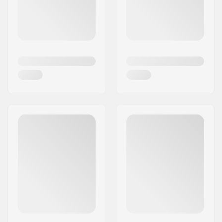
På grund af deres meget høje produktkvalitet, har
tusindvis af ryttere tilføjet farve og stil til deres
setups med en af de fede dele fra Chubby Wheels
Co.