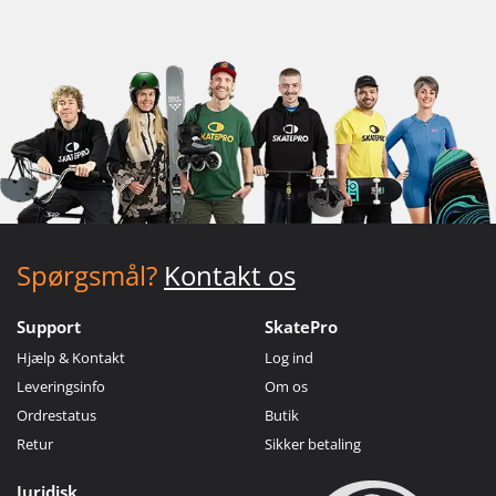
Spørgsmål?
Kontakt os
Support
SkatePro
Hjælp & Kontakt
Log ind
Leveringsinfo
Om os
Ordrestatus
Butik
Retur
Sikker betaling
Juridisk