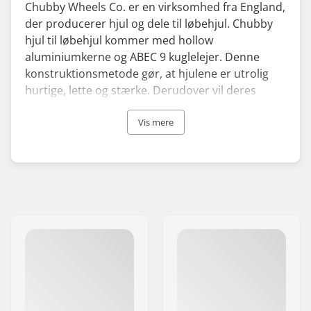
Chubby Wheels Co. er en virksomhed fra England,
der producerer hjul og dele til løbehjul. Chubby
hjul til løbehjul kommer med hollow
aluminiumkerne og ABEC 9 kuglelejer. Denne
konstruktionsmetode gør, at hjulene er utrolig
hurtige, lette og stærke. Derudover vil deres
klæbrige, blærede griptapes og flotte bars, som
er lavet i krom stål, helt sikkert skabe noget
Vis mere
opmærksomhed i skateparken eller på gaden.
Chubby er eget af skatere, som har udviklet
virksomheden for at skabe en mere sjov tilgang til
trick løbehjul, som blandt andet udtrykkes
gennem deres unikke og lækre mad- og
donutformede designs. Virksomheden blev
grundlagt i 2005 og har siden været kendt for at
udbyde nye og interessante nuancer til deres
designs af hjul og dele til løbehjul.