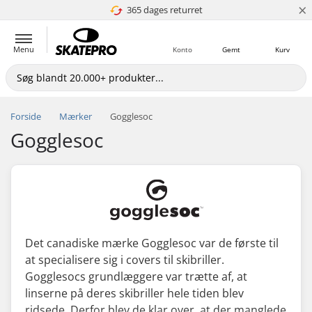
×
365 dages returret
4.8 ud af 5
Menu
Konto
Gemt
Kurv
Forside
Mærker
Gogglesoc
Gogglesoc
Det canadiske mærke Gogglesoc var de første til
at specialisere sig i covers til skibriller.
Gogglesocs grundlæggere var trætte af, at
linserne på deres skibriller hele tiden blev
ridsede. Derfor blev de klar over, at der manglede