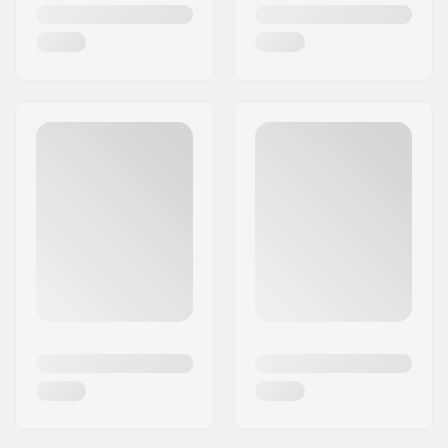
har ligeledes arbejdet sammen med centre for
fysioterapi på ski og støttet en række
velgørenhedsorganisationer.