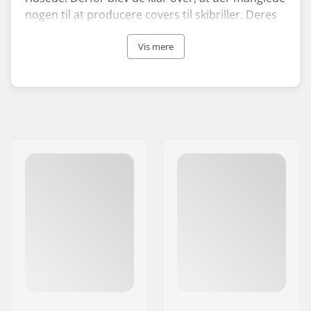
nogen til at producere covers til skibriller. Deres
covers er lavet i et strækbart mikrofiber-
materiale, som man let kan få sine skibriller ned i.
Vis mere
Gogglesocs covers til skibriller fås i en række
flotte designs, og brandet har i dag udvidet deres
sortiment til at omfatte miljøvenligt tilbehør til
udendørs briller.
Firmaet blev grundlagt i 2016 og har allerede haft
stor indflydelse på skiverdenen. De lagde ud med
at banke på døren hos folk omkring
skisportsstedet Whistler Blackbomb Ski Resort.
Siden har de været i en rivende udvikling og
Gogglesoc covers til skibriller findes i dag både i
Europa, Nordamerika og Asien.
Miljømæssig bæredygtighed og socialt ansvar
ligger i firmaets DNA, og alle deres covers bliver
lavet af plastik fra genbrugte flasker. Gogglesoc