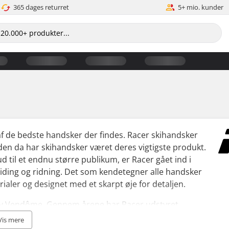
365 dages returret
5+ mio. kunder
af de bedste handsker der findes. Racer skihandsker
iden da har skihandsker været deres vigtigste produkt.
ud til et endnu større publikum, er Racer gået ind i
liding og ridning. Det som kendetegner alle handsker
erialer og designet med et skarpt øje for detaljen.
ke by Vendôme. Gennem årene har Racer udstyret
ndt Pierre Vaultier en Olympisk guldmedalje med et par
Vis mere