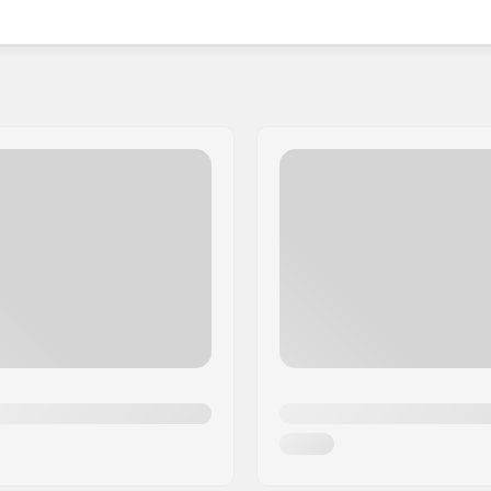
sat succes, er det ikke overraskende at Racer er
handsker.