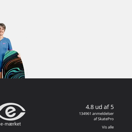
4.8 ud af 5
134961 anmeldelser
af SkatePro
Vis alle