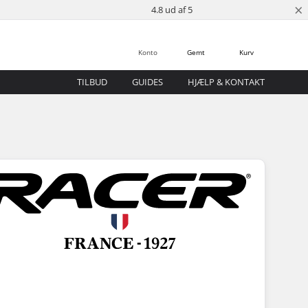
×
4.8 ud af 5
Konto
Gemt
Kurv
TILBUD
GUIDES
HJÆLP & KONTAKT