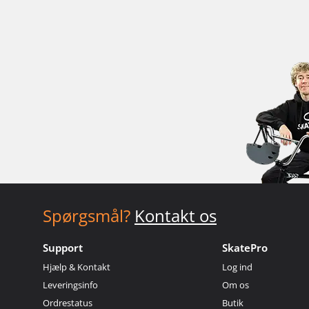
Spørgsmål?
Kontakt os
Support
SkatePro
Hjælp & Kontakt
Log ind
Leveringsinfo
Om os
Ordrestatus
Butik