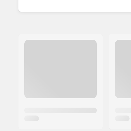
Racer handsker på.
Med så mange store begivenheder bag sig og fort
blevet en af markedets førende producenter af 