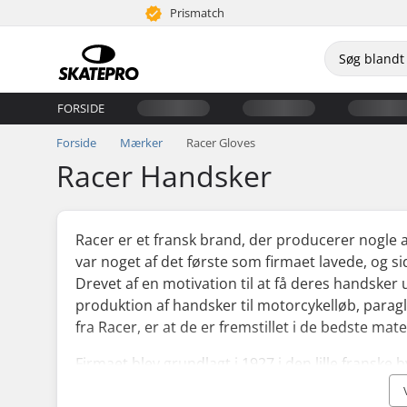
Prismatch
FORSIDE
Forside
Mærker
Racer Gloves
Racer Handsker
Racer er et fransk brand, der producerer nogle 
var noget af det første som firmaet lavede, og s
Drevet af en motivation til at få deres handsker 
produktion af handsker til motorcykelløb, parag
fra Racer, er at de er fremstillet i de bedste mat
Firmaet blev grundlagt i 1927 i den lille frans
nationale skihold og for ikke ret længe siden va