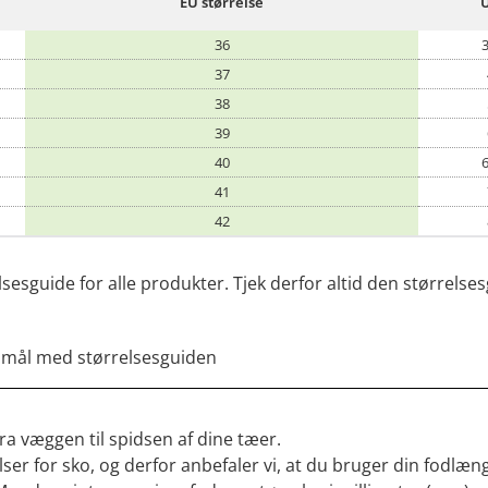
EU størrelse
36
3
37
38
39
40
6
41
42
guide for alle produkter. Tjek derfor altid den størrelsesg
 mål med størrelsesguiden
ra væggen til spidsen af dine tæer.
er for sko, og derfor anbefaler vi, at du bruger din fodlæn