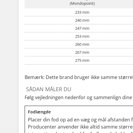
(Mondopoint)
233 mm
240 mm
247 mm
253 mm
260 mm
267 mm
275 mm
Bemærk: Dette brand bruger ikke samme størrelses
SÅDAN MÅLER DU
Følg vejledningen nedenfor og sammenlign dine
Fodlængde
Placer din fod op ad en væg og mål afstanden f
Producenter anvender ikke altid samme størrels