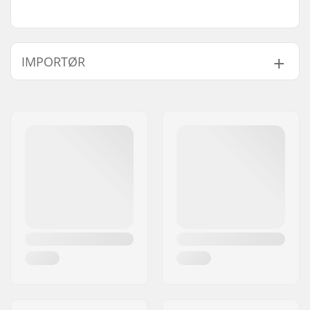
IMPORTØR
Navn:
Centrano ApS
Adresse:
Omega 6
Post nr:
8382
By:
Hinnerup
Land:
Danmark