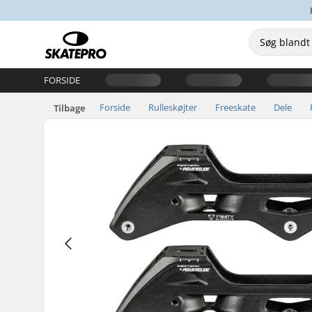
FORSIDE
Forside
Rulleskøjter
Freeskate
Dele
Tilbage