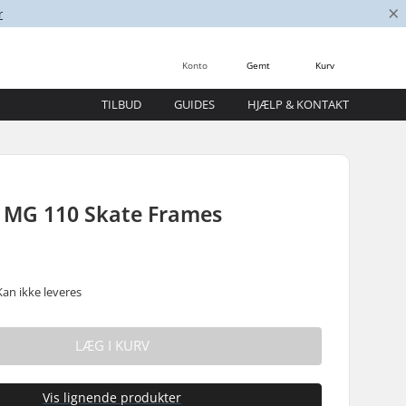
×
r
Konto
Gemt
Kurv
TILBUD
GUIDES
HJÆLP & KONTAKT
t MG 110 Skate Frames
Kan ikke leveres
LÆG I KURV
Vis lignende produkter