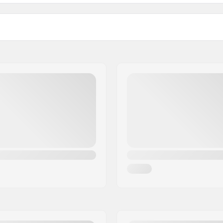
Maks. hjuldiameter:
Montering:
um
Vægt:
artikelvertriebs GmbH
Anbefalet til: