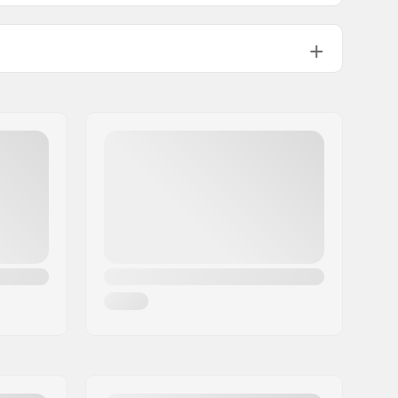
110mm
Trinity
158g
Freestyle skating
,
Træning skating