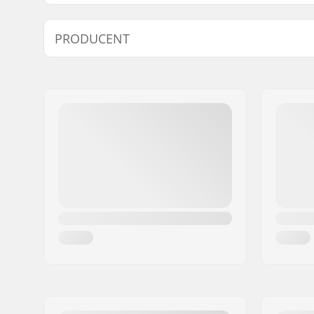
Hjuldiameter:
110mm
PRODUCENT
Frame-type:
3-hjulet
Frame-materiale:
Magnesi
Navn:
Powerslide Sport
Hjulbase:
243mm
Adresse:
Esbachgraben 1
Post nr:
95463
By:
Bindlach
Land:
Tyskland