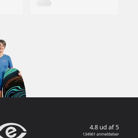
4.8 ud af 5
134961 anmeldelser