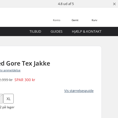
×
4.8 ud af 5
Konto
Gemt
Kurv
TILBUD
GUIDES
HJÆLP & KONTAKT
ed Gore Tex Jakke
riv anmeldelse
2.999 kr
SPAR
300 kr
Vis størrelsesguide
XL
2 på lager