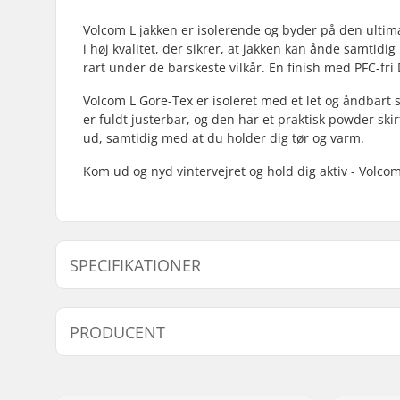
Volcom L jakken er isolerende og byder på den ultima
i høj kvalitet, der sikrer, at jakken kan ånde samti
rart under de barskeste vilkår. En finish med PFC-fr
Volcom L Gore-Tex er isoleret med et let og åndbart 
er fuldt justerbar, og den har et praktisk
powder skir
ud, samtidig med at du holder dig tør og varm.
Kom ud og nyd vintervejret og hold dig aktiv - Volcom
SPECIFIKATIONER
Extra features:
ZipTech
PRODUCENT
Type:
Isoleret sk
Aktivitet:
Alpint sk
Navn:
JA-Distribution ApS
Vandtæt:
Ja
Adresse:
Sejrs Alle 2, 8240 Risskov