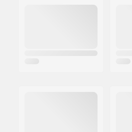
Post nr:
8240
By:
Risskov
Land:
Danmark