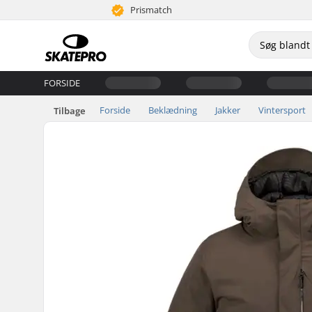
Prismatch
FORSIDE
Forside
Beklædning
Jakker
Vintersport
Tilbage