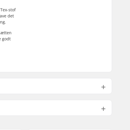
Tex-stof
have det
ang.
Hætten
e godt
Polyamide
Gore-tex
DWR - PFC fri
Mand