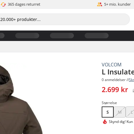
365 dages returret
5+ mio. kunder
VOLCOM
L Insulat
0 anmeldelser //
Sk
2.699 kr
Størrelse
S
M
L
Skynd dig!
Kun 