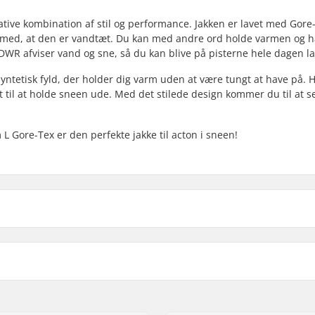
tive kombination af stil og performance. Jakken er lavet med Gore-
dig med, at den er vandtæt. Du kan med andre ord holde varmen og 
i DWR afviser vand og sne, så du kan blive på pisterne hele dagen l
syntetisk fyld, der holder dig varm uden at være tungt at have på. 
t
til at holde sneen ude. Med det stilede design kommer du til at s
 L Gore-Tex er den perfekte jakke til acton i sneen!
Isolering:
itøj
, Jakke
Membran:
iløb, Snowboard
Miljøvenlig:
Køn: