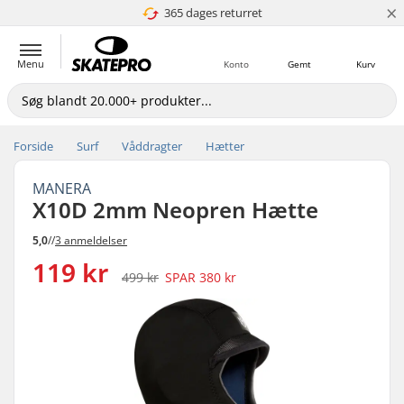
×
365 dages returret
4.8 ud af 5
Menu
Konto
Gemt
Kurv
Forside
Surf
Våddragter
Hætter
MANERA
X10D 2mm Neopren Hætte
5,0
//
3 anmeldelser
119 kr
499 kr
SPAR
380 kr