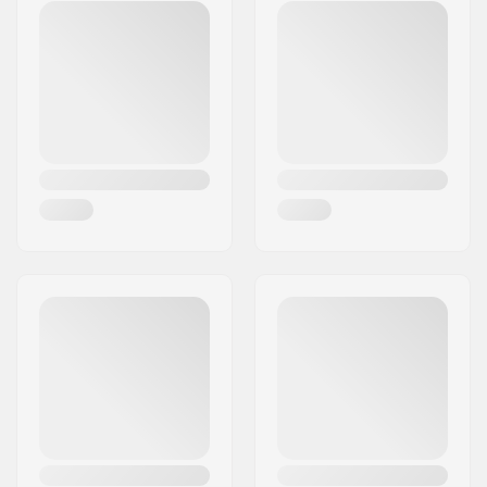
la Méditerranée
Post nr:
34470
By:
Pérols
Land:
Frankrig