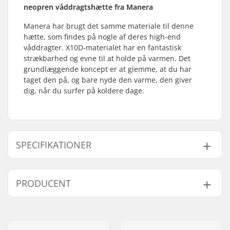
neopren våddragtshætte fra Manera
Manera har brugt det samme materiale til denne
hætte, som findes på nogle af deres high-end
våddragter. X10D-materialet har en fantastisk
strækbarhed og evne til at holde på varmen. Det
grundlæggende koncept er at glemme, at du har
taget den på, og bare nyde den varme, den giver
dig, når du surfer på koldere dage.
SPECIFIKATIONER
Tykkelse:
2mm
PRODUCENT
Aktivitet:
Kitesurfing, Surfing,
Windsurfing, SUP
Navn:
F-ONE SAS
(Stand Up Paddling),
Adresse:
175 Route de la foire ZAC de
Vandski