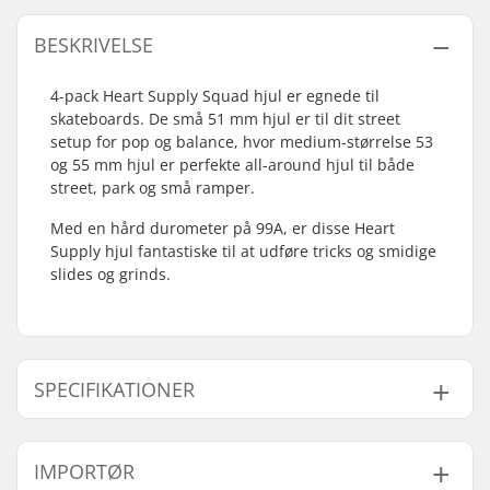
BESKRIVELSE
4-pack Heart Supply Squad hjul er egnede til
skateboards. De små 51 mm hjul er til dit street
setup for pop og balance, hvor medium-størrelse 53
og 55 mm hjul er perfekte all-around hjul til både
street, park og små ramper.
Med en hård durometer på 99A, er disse Heart
Supply hjul fantastiske til at udføre tricks og smidige
slides og grinds.
SPECIFIKATIONER
Hjuldiameter:
51mm, 53mm, 55mm
IMPORTØR
Kuglelejer:
Ikke inkluderet