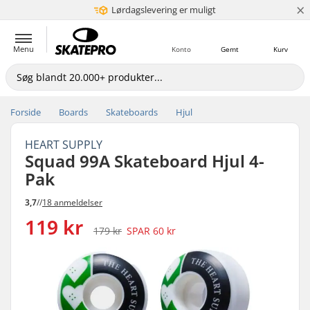
×
Lørdagslevering er muligt
5+ mio. kunder
Menu
Konto
Gemt
Kurv
Forside
Boards
Skateboards
Hjul
HEART SUPPLY
Squad 99A Skateboard Hjul 4-
Pak
3,7
//
18 anmeldelser
119 kr
179 kr
SPAR
60 kr