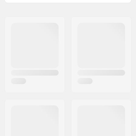
Hjul hårdhed:
99A
Navn:
Centrano ApS
Hjulmateriale:
PP casted
Adresse:
Omega 6
Hjul per pakke:
4
Post nr:
8382
By:
Hinnerup
Land:
Danmark