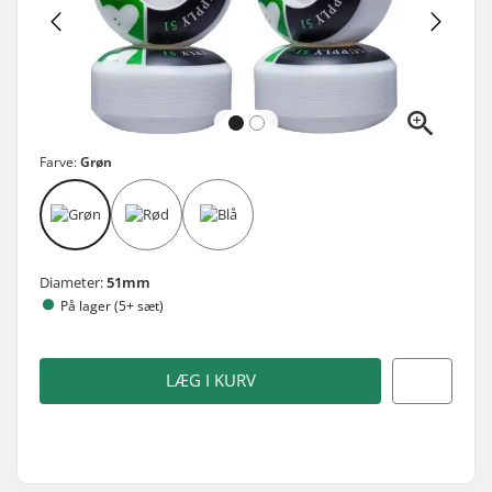
Farve:
Grøn
Diameter:
51mm
På lager (5+ sæt)
LÆG I KURV