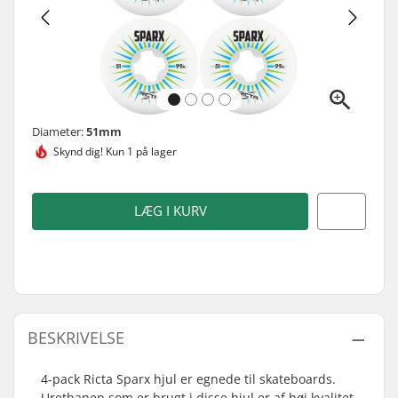
Diameter:
51mm
Skynd dig!
Kun 1 på lager
LÆG I KURV
BESKRIVELSE
4-pack Ricta Sparx hjul er egnede til skateboards.
Urethanen som er brugt i disse hjul er af høj kvalitet,