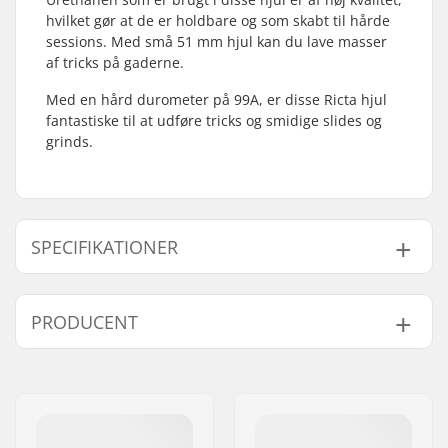
hvilket gør at de er holdbare og som skabt til hårde
sessions. Med små 51 mm hjul kan du lave masser
af tricks på gaderne.
Med en hård durometer på 99A, er disse Ricta hjul
fantastiske til at udføre tricks og smidige slides og
grinds.
SPECIFIKATIONER
Hjuldiameter:
51mm
PRODUCENT
Hjulbredde:
32mm
Hjulets Kontaktflade:
18.73mm
Navn:
Circus Circus ApS
Hjul hårdhed:
99A
Adresse:
Australiensvej 20. st. th.
Hjulmateriale:
PU støbt
Post nr:
2100
Hjul per pakke:
4