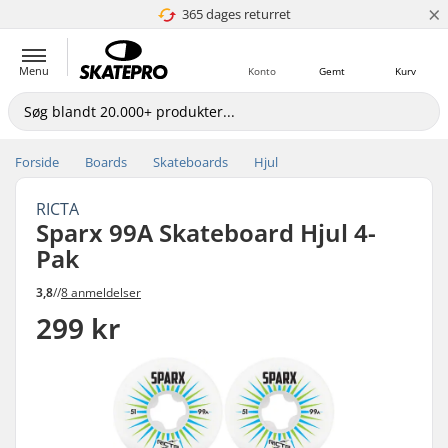
×
365 dages returret
4.8 ud af 5
Menu
Konto
Gemt
Kurv
Forside
Boards
Skateboards
Hjul
RICTA
Sparx 99A Skateboard Hjul 4-
Pak
3,8
//
8 anmeldelser
299 kr