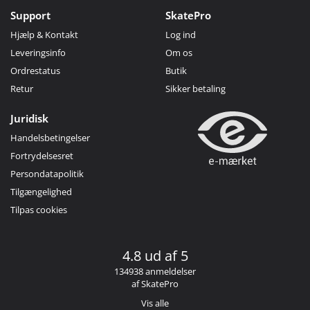
Support
SkatePro
Hjælp & Kontakt
Log ind
Leveringsinfo
Om os
Ordrestatus
Butik
Retur
Sikker betaling
Juridisk
Handelsbetingelser
Fortrydelsesret
Persondatapolitik
Tilgængelighed
Tilpas cookies
4.8 ud af 5
134938 anmeldelser
af SkatePro
Vis alle