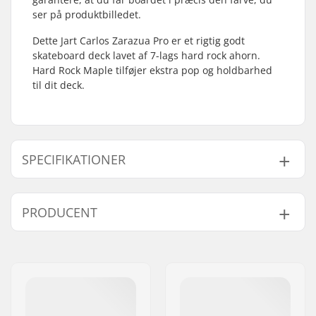
ser på produktbilledet.
Dette Jart Carlos Zarazua Pro er et rigtig godt
skateboard deck lavet af 7-lags hard rock ahorn.
Hard Rock Maple tilføjer ekstra pop og holdbarhed
til dit deck.
SPECIFIKATIONER
Deck bredde:
7.75" (19.7cm)
PRODUCENT
Deck længde:
31.6" (80.3cm)
Akselafstand:
14.22" (36.1cm)
Navn:
HLC SB DISTRIBUTION SL
Deck materiale:
Hard Rock Ahorn, 7-
Adresse:
Industrial state Lintzirin,
ply
Gaina Plot E
Additional materials:
Koldlimet
Post nr:
P.C 20180 Oiarzun
Deck farver:
Varierende farver på