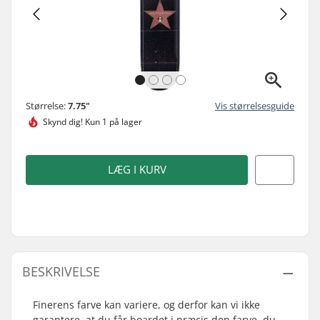
Størrelse:
7.75"
Vis størrelsesguide
Skynd dig!
Kun 1 på lager
LÆG I KURV
BESKRIVELSE
Finerens farve kan variere, og derfor kan vi ikke
garantere, at du får boardet i præcis den farve, du