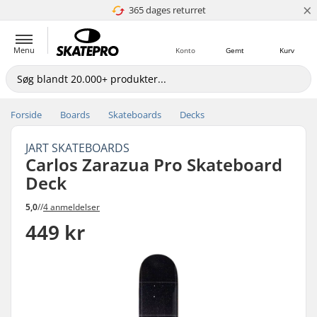
×
365 dages returret
4.8 ud af 5
Menu
Konto
Gemt
Kurv
Forside
Boards
Skateboards
Decks
JART SKATEBOARDS
Carlos Zarazua Pro Skateboard
Deck
5,0
//
4 anmeldelser
449 kr