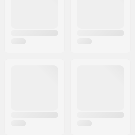
By:
OIARTZUN
øverste lag finer
Land:
Spanien
Konkav:
Lav
Deck specificationer:
Dobbel kick-tail
Griptape:
Ikke inkluderet