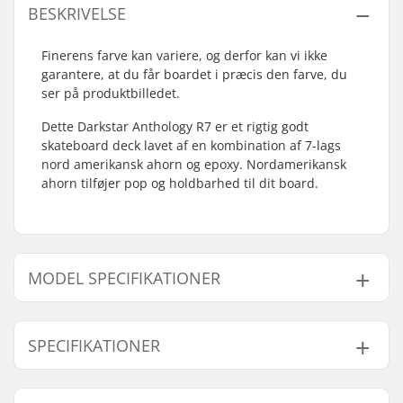
BESKRIVELSE
Finerens farve kan variere, og derfor kan vi ikke
garantere, at du får boardet i præcis den farve, du
ser på produktbilledet.
Dette Darkstar Anthology R7 er et rigtig godt
skateboard deck lavet af en kombination af 7-lags
nord amerikansk ahorn og epoxy. Nordamerikansk
ahorn tilføjer pop og holdbarhed til dit board.
MODEL SPECIFIKATIONER
Model
Deck bredde
Deck længde
Akselafstand
SPECIFIKATIONER
8"
8" (20.3cm)
31.6" (80.3cm)
14" (35.6cm)
8.375"
8.375" (21.3cm)
32.1" (81.5cm)
14.25" (36.2c
Deck materiale:
Nord Amerikansk