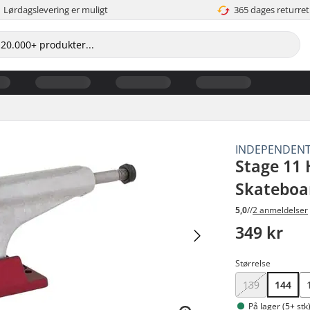
Lørdagslevering er muligt
365 dages returret
INDEPENDEN
Stage 11 
Skateboa
5,0
//
2 anmeldelser
349 kr
Størrelse
139
144
På lager (5+ stk