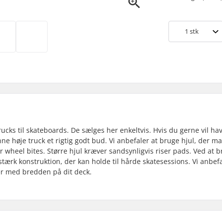
1
stk
ucks til skateboards. De sælges her enkeltvis. Hvis du gerne vil hav
enne høje truck et rigtig godt bud. Vi anbefaler at bruge hjul, der m
 wheel bites. Større hjul kræver sandsynligvis riser pads. Ved at 
tærk konstruktion, der kan holde til hårde skatesessions. Vi anbefa
er med bredden på dit deck.