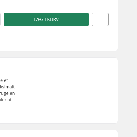
LÆG I KURV
e et
aksimalt
bruge en
ler at