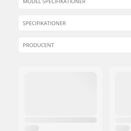
MODEL SPECIFIKATIONER
Model
Vægt
Hangerbredde
D
SPECIFIKATIONER
144
363g
144mm (5.65")
8.
Antal per pakke:
1
PRODUCENT
Truck type:
Standard 
Monterings bolte:
Ikke inklu
Navn:
Circus Circus ApS
Adresse:
Australiensvej 20. st. th.
Post nr:
2100
By:
Copenhagen
Land:
Danmark