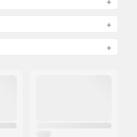
149mm (5.8")
8.25 - 8.75"
8.5"
159mm (6.25")
8.60 - 9.00"
8.75"
90A
Chromoly stål, Aluminium
55