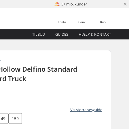
×
5+ mio. kunder
Konto
Gemt
Kurv
TILBUD
GUIDES
HJÆLP & KONTAKT
T
Hollow Delfino Standard
rd Truck
Vis størrelsesguide
149
159
)