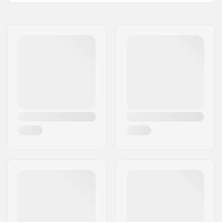
Stav Længde:
160cm
Navn:
Centrano ApS
Stav Materiale:
Komposit Fiberglas og
Adresse:
Omega 6
Kulfiber
Post nr:
8382
Blad form:
W03
By:
Hinnerup
Land:
Danmark