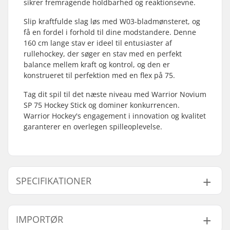
sikrer fremragende holdbarhed og reaktionsevne.
Slip kraftfulde slag løs med W03-bladmønsteret, og
få en fordel i forhold til dine modstandere. Denne
160 cm lange stav er ideel til entusiaster af
rullehockey, der søger en stav med en perfekt
balance mellem kraft og kontrol, og den er
konstrueret til perfektion med en flex på 75.
Tag dit spil til det næste niveau med Warrior Novium
SP 75 Hockey Stick og dominer konkurrencen.
Warrior Hockey's engagement i innovation og kvalitet
garanterer en overlegen spilleoplevelse.
SPECIFIKATIONER
Blad Materiale:
Glasfiber, Carbon
IMPORTØR
Flex:
75