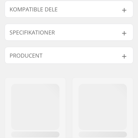
KOMPATIBLE DELE
Find produkter, som er kompatible med Ocean
Pacific Malibu All Round 10'6 Oppustelig SUP Board:
SPECIFIKATIONER
SUP-Aktivitet:
Allround
PRODUCENT
Kompatible dele
Længde:
10'6" (320cm)
Bredde:
81.3cm (32'')
Navn:
Centrano ApS
Volume (Liter):
305 l
Adresse:
Omega 6
Tykkelse:
6'' (15.2cm)
Post nr:
8382
PSI Tryk:
15 PSI
By:
Hinnerup
Brugervægt:
49 - 99 kg
Land:
Danmark
Inkluderet tilbehør:
Taske, Paddel,
Pumpe, Reparations-
grej, Finne/Finner,
Leash