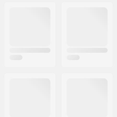
Adresse:
Lackengasse 301
Støvle bredde:
Smal
Post nr:
5541
Niveau:
Avanceret
By:
Altenmarkt
Støvletype:
GripWalk støvler (ISO
Land:
Østrig
23223)
Binding
GripWalk binding
,
kompatibilitet:
MNC binding
Inderstøvle materiale:
Varmeformbar
Støvle features:
Power Shift
, Memory
fit 3D