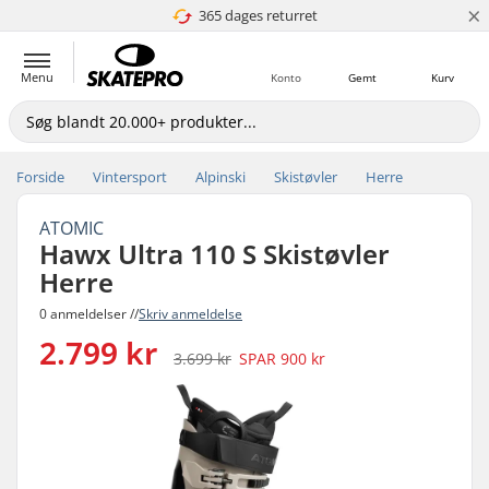
×
365 dages returret
4.8 ud af 5
Menu
Konto
Gemt
Kurv
Forside
Vintersport
Alpinski
Skistøvler
Herre
ATOMIC
Hawx Ultra 110 S Skistøvler
Herre
0 anmeldelser //
Skriv anmeldelse
2.799 kr
3.699 kr
SPAR
900 kr