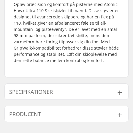
Oplev præcision og komfort på pisterne med Atomic
Hawx Ultra 110 S skistøvler til mænd. Disse støvler er
designet til avancerede skiløbere og har en flex på
110, hvilket giver en afbalanceret følelse til all-
mountain- og pisteeventyr. De er lavet med en smal
98 mm pasform, der sikrer tæt støtte, mens den
varmeformbare foring tilpasser sig din fod. Med
GripWalk-kompatibilitet forbedrer disse støvler både
performance og stabilitet. Løft din skioplevelse med
den rette balance mellem kontrol og komfort.
SPECIFIKATIONER
Bedst til:
All Mountain, Piste
PRODUCENT
Årgang:
25/26
Flex:
110
Navn:
Atomic Austria GmbH
Fodens bredde (mm):
98mm