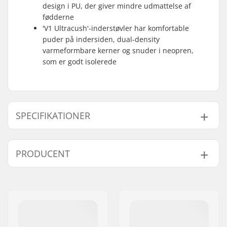
design i PU, der giver mindre udmattelse af
fødderne
'V1 Ultracush'-inderstøvler har komfortable
puder på indersiden, dual-density
varmeformbare kerner og snuder i neopren,
som er godt isolerede
SPECIFIKATIONER
Støvle features:
2-delt, Stød
PRODUCENT
absorbering
Extra features:
Pop-cush
,
V1
Navn:
VF Scandinavia A/S
Ultracush Liner
,
V1
Adresse:
Vestergade 27, st
Waffle Lug
Post nr:
1456
Binding system:
Rear entry
,
Strap in
By:
Copenhagen
Flex:
Blød, Mellem