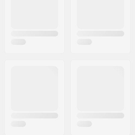
Land:
Danmark
Niveau:
Begynder
,
Øvet
,
Avanceret
Riding Style:
All Mountain,
Freestyle
Lukkemekanisme:
Snøre
Inderstøvle detaljer:
Aftagelig, Varme
formbar, Stød
absorbering
Køn:
Mand