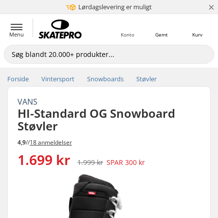
×
Lørdagslevering er muligt
5+ mio. kunder
Menu
Konto
Gemt
Kurv
Forside
Vintersport
Snowboards
Støvler
VANS
HI-Standard OG Snowboard
Støvler
4,9
//
18 anmeldelser
1.699 kr
1.999 kr
SPAR
300 kr