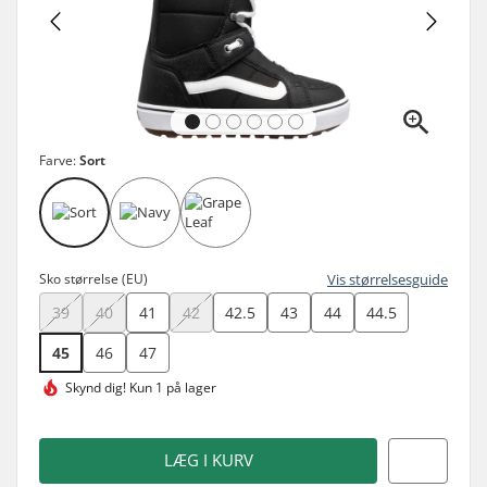
Farve:
Sort
Sko størrelse (EU)
Vis størrelsesguide
39
40
41
42
42.5
43
44
44.5
45
46
47
Skynd dig!
Kun 1 på lager
LÆG I KURV