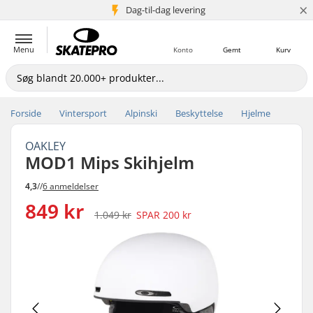
×
Dag-til-dag levering
5+ mio. kunder
Menu
Konto
Gemt
Kurv
Forside
Vintersport
Alpinski
Beskyttelse
Hjelme
OAKLEY
MOD1 Mips Skihjelm
4,3
//
6 anmeldelser
849 kr
1.049 kr
SPAR
200 kr