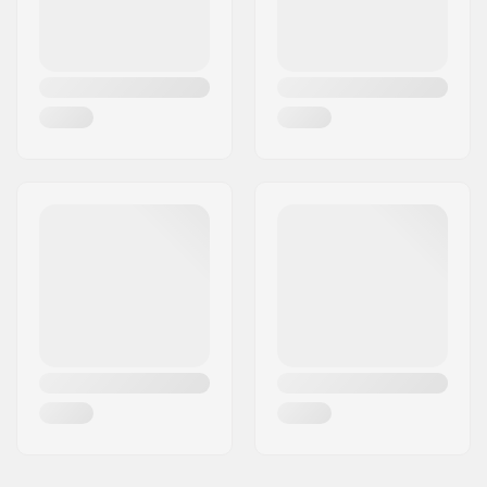
Godkendelser:
ASTM 2040-11
Ydre skal type:
Sammenstøbt
Indre skaltype:
EPS
Polstringsmateriale:
Memory foam
,
Mips
Audio Tilslutning:
Nej
Køn:
Mand, Kvinde, Unisex