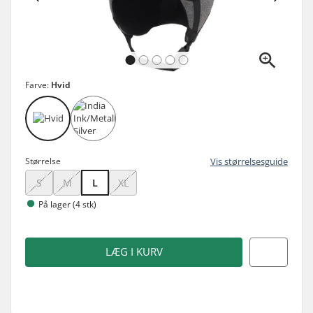
Farve:
Hvid
Størrelse
Vis størrelsesguide
S
M
L
XL
På lager (4 stk)
LÆG I KURV