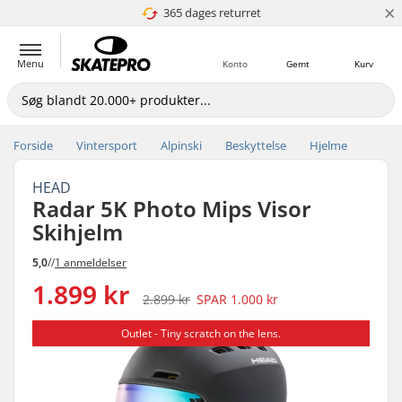
×
365 dages returret
4.8 ud af 5
Menu
Konto
Gemt
Kurv
Forside
Vintersport
Alpinski
Beskyttelse
Hjelme
HEAD
Radar 5K Photo Mips Visor
Skihjelm
5,0
//
1 anmeldelser
1.899 kr
2.899 kr
SPAR
1.000 kr
Outlet - Tiny scratch on the lens.