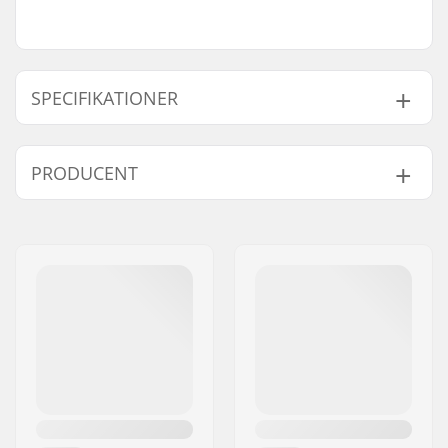
SPECIFIKATIONER
Ventilationssystem:
Ja
PRODUCENT
Fitting-system:
BOA,
Fidlock®
Extra egenskaber:
Udskifteligt visir,
Navn:
Head Sports GMBH
Visor Id lens, Ultimate
Adresse:
Wuhrkopfweg 1
Anti-fog Inner Lens
Post nr:
6921
Coating, Aftagelige
By:
Kennelbach
ørepuder,
MIPS
Land:
Østrig
Indvendig mål:
52cm, 53cm, 54cm,
55cm
Størrelsesjusterbar:
Ja
Godkendelser:
CE EN 1077 - Class B
Ydre skal type:
Sammenstøbt