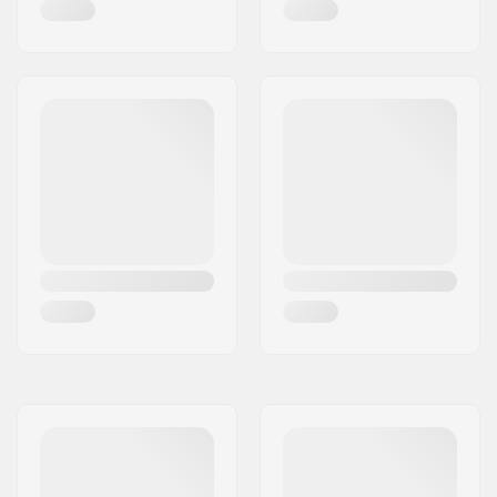
Indre skaltype:
EPS
Polstringsmateriale:
Micro Fur
Køn:
Mand, Kvinde, Unisex