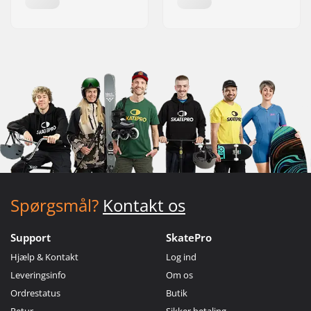
Spørgsmål?
Kontakt os
Support
SkatePro
Hjælp & Kontakt
Log ind
Leveringsinfo
Om os
Ordrestatus
Butik
Retur
Sikker betaling