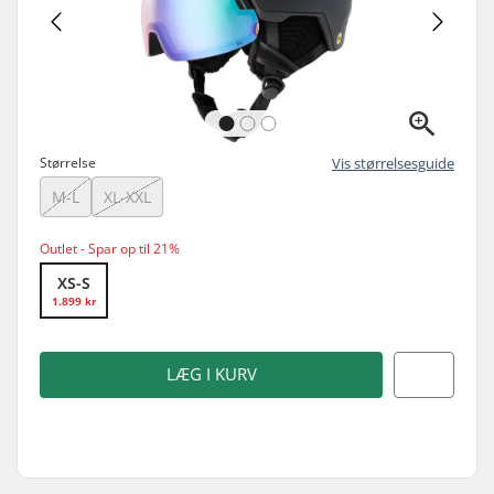
Størrelse
Vis størrelsesguide
M-L
XL-XXL
Outlet - Spar op til 21%
XS-S
1.899 kr
LÆG I KURV