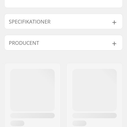
SPECIFIKATIONER
Materiale:
100% Acrylic
PRODUCENT
Egenskaber:
Reflective fabric
Køn:
Børn, Junior
Navn:
Didriksons Retail AB
Adresse:
Prognosgatan 8
Post nr:
SE-50464
By:
Borås
Land:
Sverige