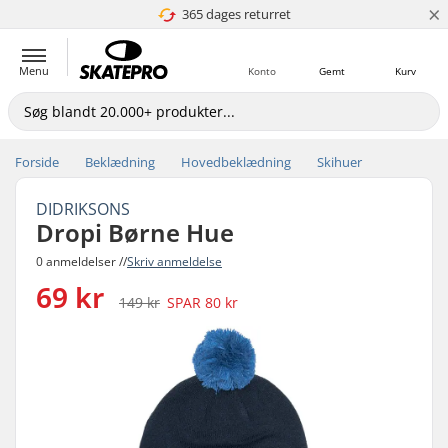
×
365 dages returret
4.8 ud af 5
Menu
Konto
Gemt
Kurv
Forside
Beklædning
Hovedbeklædning
Skihuer
DIDRIKSONS
Dropi Børne Hue
0 anmeldelser //
Skriv anmeldelse
69 kr
149 kr
SPAR
80 kr