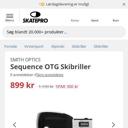
×
Lørdagslevering er muligt
5+ mio. kunder
Menu
Konto
Gemt
Kurv
Forside
Vintersport
Alpinski
Skibriller
Skibriller
SMITH OPTICS
Sequence OTG Skibriller
0 anmeldelser //
Skriv anmeldelse
899 kr
1.199 kr
SPAR
300 kr