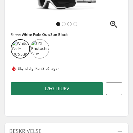
Farve:
White Fade Out/Sun Black
Skynd dig!
Kun 3 på lager
LÆG I KURV
BESKRIVELSE