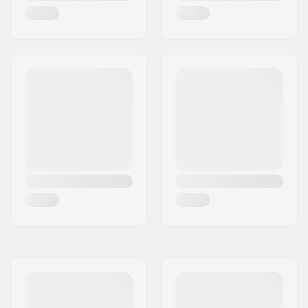
Udskiftelig linse:
Ja
Plads til briller(OTG):
Ja
Ventilationssytem:
Ja
Inkl. ekstra linse:
Nej