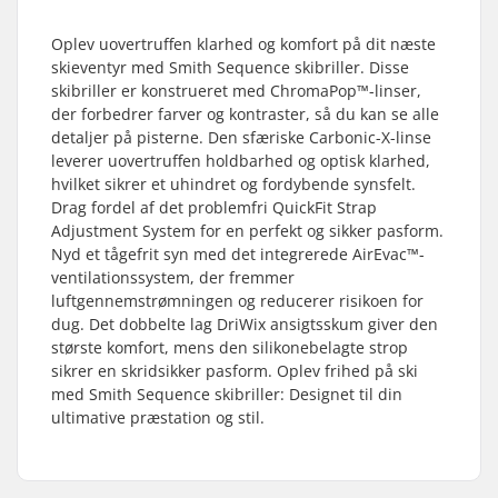
Oplev uovertruffen klarhed og komfort på dit næste
skieventyr med Smith Sequence skibriller. Disse
skibriller er konstrueret med ChromaPop™-linser,
der forbedrer farver og kontraster, så du kan se alle
detaljer på pisterne. Den sfæriske Carbonic-X-linse
leverer uovertruffen holdbarhed og optisk klarhed,
hvilket sikrer et uhindret og fordybende synsfelt.
Drag fordel af det problemfri QuickFit Strap
Adjustment System for en perfekt og sikker pasform.
Nyd et tågefrit syn med det integrerede AirEvac™-
ventilationssystem, der fremmer
luftgennemstrømningen og reducerer risikoen for
dug. Det dobbelte lag DriWix ansigtsskum giver den
største komfort, mens den silikonebelagte strop
sikrer en skridsikker pasform. Oplev frihed på ski
med Smith Sequence skibriller: Designet til din
ultimative præstation og stil.