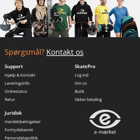
Spørgsmål?
Kontakt os
Support
SkatePro
Hjælp & Kontakt
Log ind
Leveringsinfo
Om os
Ordrestatus
Butik
Retur
Sikker betaling
Juridisk
Handelsbetingelser
Fortrydelsesret
Persondatapolitik