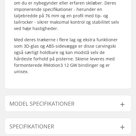
om du er nybegynder eller erfaren skiløber. Deres
imponerende specifikationer - herunder en
taljebredde på 76 mm og en profil med tip- og
tailrocker - sikrer maksimal kontrol og stabilitet selv
ved høje hastigheder.
Med deres trækerne i flere lag og ekstra funktioner
som 3D-glas og ABS-sidevægge er disse carvingski
også særligt holdbare og kan modstå selv de
hårdeste forhold på pisterne. Skiene leveres med
formonterede RMotion3 12 GW bindinger og er
unisex.
MODEL SPECIFIKATIONER
Model
Radius
Vægt - pr. par
SPECIFIKATIONER
171cm
16.5m
3220g