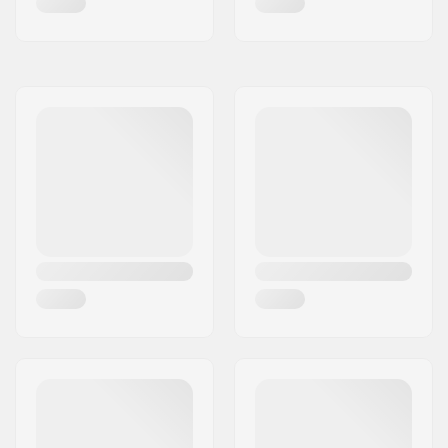
Heel Retention
,
Low
Cuff Hinge Point
Inderstøvle detaljer:
Aftagelig, Termo
foring,
ID Liner