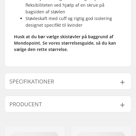
fleksibiliteten ved hjælp af en skrue på
bagsiden af støvlen
Støvleskaft med cuff og rigtig god isolering
designet specifikt til kvinder
Husk at du bør vælge skistøvler på baggrund af
Mondopoint. Se vores størrelsesguide, så du kan
vælge den rette størrelse.
SPECIFIKATIONER
Bedst til:
All Mountain
PRODUCENT
Flex:
105
Fodens bredde (mm):
100mm
Navn:
EOC Europe GmbH
Støvle bredde:
Normal
Adresse:
Seeshaupter Str. 62
Niveau:
Avanceret
Post nr:
82377