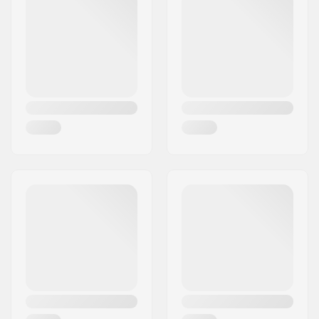
Støvletype:
GripWalk støvler (ISO
By:
Penzberg
23223)
Land:
Tyskland
Binding
GripWalk binding
,
kompatibilitet:
MNC binding
,
Frame
Touring Binding
Vægt:
1650g
Hike mode:
Ja
Inderstøvle materiale:
Textil, Mesh, Skum,
Memory foam
Støvle features:
3-delt,
My Fit
,
Cabrio
Design
,
Flex
Adjustment
,
Women
Specific
,
Canting
Shaft Alignment
,
Variable Volume Shell
Fit
,
Adjustable Rear
Cuff Spoiler
,
Dynalink