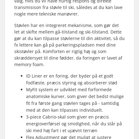
valg, hvis du vil have hurtig respons og direkte
transmisison fra støvle til ski, således at du kan lave
nogle mere tekniske manøvrer.
Støvlen har en integreret mekanisme, som gør det
let at skifte mellem gå-tilstand og ski-tilstand. Dette
gør at du kan tilpasse støvlerne til din aktivitet, så du
fx lettere kan gå på parkeringspladsen med dine
skistøvler på. Komforten er rigtig høj og som
skræddersyet til dine fødder, da foringen er lavet af
memory foam.
ID Liner er en foring, der byder på et godt
fodfæste, præcis styring og absorberer stød
MyFit system er udviklet med forformede
anatomiske kurver, som giver det bedst mulige
fit fra første gang støvlen tages på - samtidig
med at den kan tilpasses individuelt.
3-piece Cabrio-skal som giver en præcis
energioverførsel og smidighed, når du står på
ski med høj fart i et ujævnt terræn
Flex Adjustment gør det muligt at justere