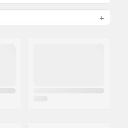
GripWalk støvler (ISO 23223)
GripWalk binding
Polyolefine
Fleece
Sensor Matrix
,
Flex Adjustment
,
Micro Buckles
Universal Custom Fit