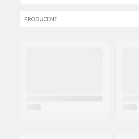
Bedst til:
Piste
PRODUCENT
Årgang:
24/25
Flex:
60
Navn:
SKIS ROSSIGNOL SAS
Fodens bredde (mm):
104mm
Adresse:
98 rue Louis Barran
Støvle bredde:
Bred
Post nr:
38430
Niveau:
Begynder
By:
Saint-Jean de Moirans
Land:
Frankrig