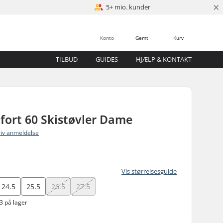
×
5+ mio. kunder
Konto
Gemt
Kurv
TILBUD
GUIDES
HJÆLP & KONTAKT
fort 60 Skistøvler Dame
riv anmeldelse
Vis størrelsesguide
24.5
25.5
26.5
27.5
3 på lager