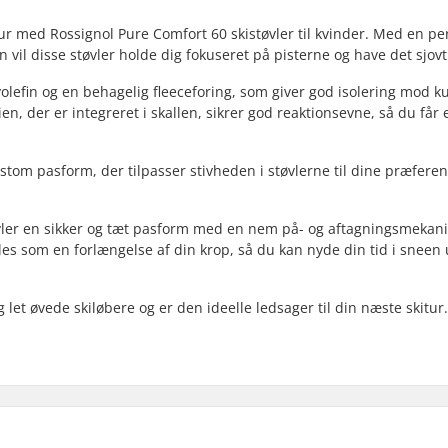
tur med Rossignol Pure Comfort 60 skistøvler til kvinder. Med en pe
vil disse støvler holde dig fokuseret på pisterne og have det sjovt
yolefin og en behagelig fleeceforing, som giver god isolering mod k
n, der er integreret i skallen, sikrer god reaktionsevne, så du får 
tom pasform, der tilpasser stivheden i støvlerne til dine præfere
ler en sikker og tæt pasform med en nem på- og aftagningsmekan
 føles som en forlængelse af din krop, så du kan nyde din tid i sneen
 let øvede skiløbere og er den ideelle ledsager til din næste skitur