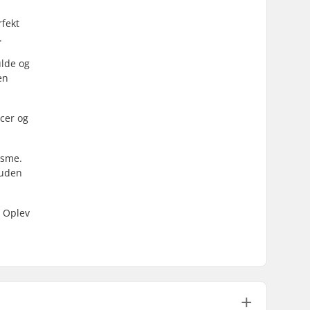
rfekt
.
ulde og
en
ncer og
isme.
 uden
. Oplev