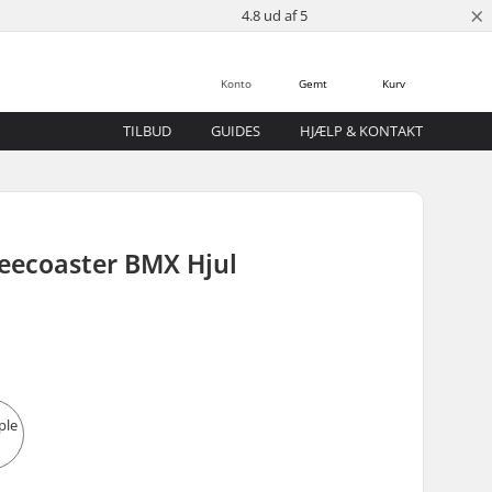
×
4.8 ud af 5
Konto
Gemt
Kurv
TILBUD
GUIDES
HJÆLP & KONTAKT
reecoaster BMX Hjul