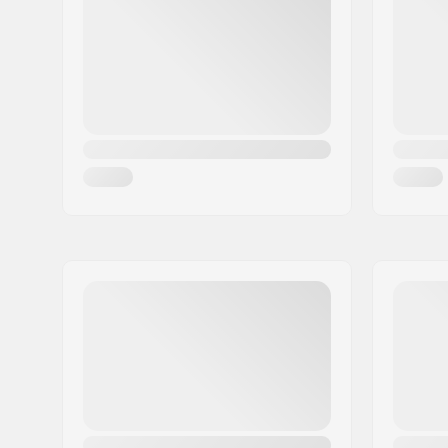
Nav:
Freecoaste
By:
Glostrup
Aksel diameter:
14mm
Land:
Danmark