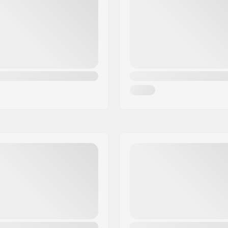
r, Forseglet lejer
Hub Guard:
Vægt: