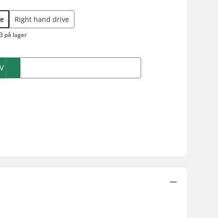
ve
Right hand drive
3 på lager
V