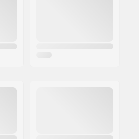
Begge sider
1320g