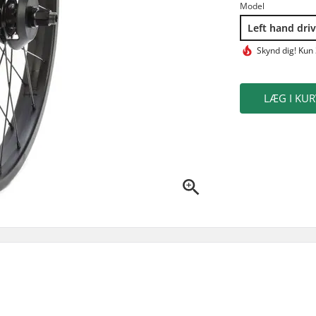
Model
Left hand dri
Skynd dig!
Kun 
LÆG I KUR