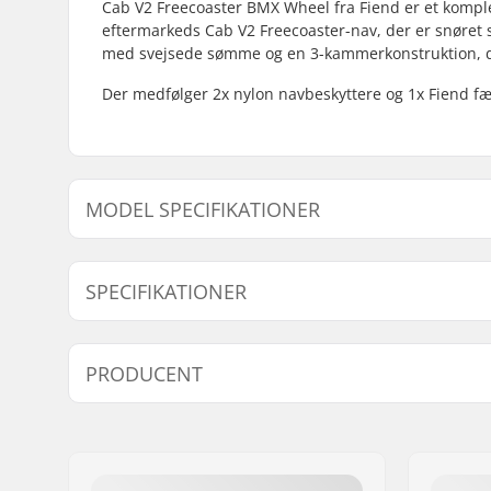
Cab V2 Freecoaster BMX Wheel fra Fiend er et komplet
eftermarkeds Cab V2 Freecoaster-nav, der er snøret
med svejsede sømme og en 3-kammerkonstruktion, de
Der medfølger 2x nylon navbeskyttere og 1x Fiend f
MODEL SPECIFIKATIONER
Model
Driver side
SPECIFIKATIONER
BMX disciplin:
Freestyle
PRODUCENT
Extra features:
Rim strip
Fælg materiale:
6061-T6 al
Navn:
Sunshine Distribution ApS
BMX Hjul:
Rear
Adresse:
Naverland 8
Hjuldiameter:
20"
Post nr:
2600