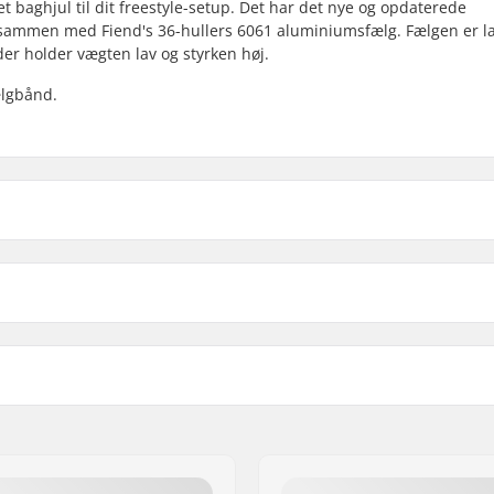
 baghjul til dit freestyle-setup. Det har det nye og opdaterede
 sammen med Fiend's 36-hullers 6061 aluminiumsfælg. Fælgen er l
r holder vægten lav og styrken høj.
ælgbånd.
Left hand drive
Right hand drive
 BMX
Antal eger:
, Welded seams
Effektiv Fælg Diameter:
loy
BMX Fælg type:
Antal tænder:
BMX aksel type: