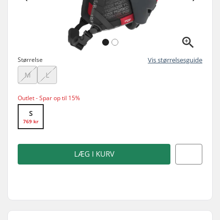
Størrelse
Vis størrelsesguide
M
L
Outlet - Spar op til 15%
S
769 kr
LÆG I KURV