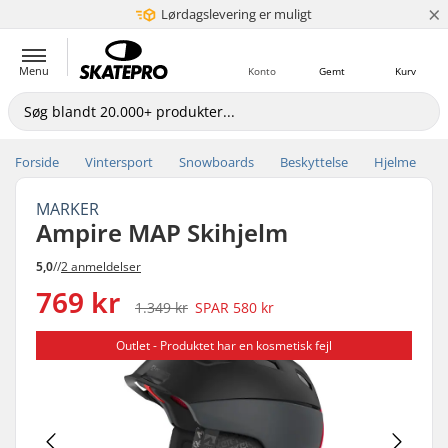
×
Lørdagslevering er muligt
5+ mio. kunder
Menu
Konto
Gemt
Kurv
Forside
Vintersport
Snowboards
Beskyttelse
Hjelme
MARKER
Ampire MAP Skihjelm
5,0
//
2 anmeldelser
769 kr
1.349 kr
SPAR
580 kr
Outlet - Produktet har en kosmetisk fejl