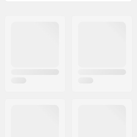
Extra egenskaber:
Fidlock
, Helmet Bag,
Navn:
Marker Deutschland GmbH
Aftagelige ørepuder
Adresse:
Dr.-Gotthilf-Näher-Straße 6
Indvendig mål:
51cm, 52cm, 53cm,
and 12
54cm, 55cm
Post nr:
D-82377
Størrelsesjusterbar:
Ja
By:
Penzberg
Godkendelser:
EN 1077
Land:
Tyskland
Ydre skal type:
Hybrid
Vægt:
445g
Køn:
Mand, Kvinde, Unisex