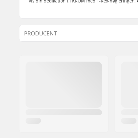
Vis din dedikation til KROM med T-Rex-nøgleringen,
PRODUCENT
Navn:
RUE Paradis ApS
Adresse:
Hollandsbjergvej 43
Post nr:
8950
By:
Ørsted
Land:
Danmark