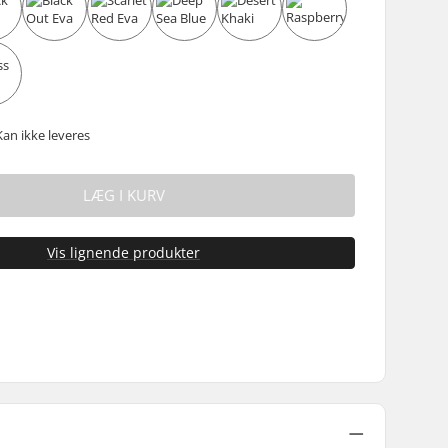
Kan ikke leveres
LÆG I KURV
Vis lignende produkter