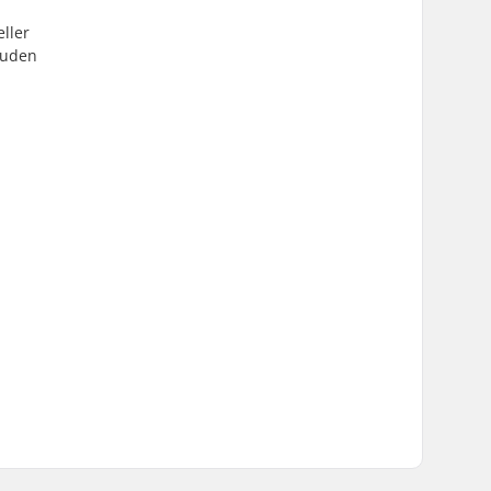
eller
n uden