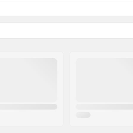
Ydre materiale:
Volumen:
on
Rygsæk egenskaber: