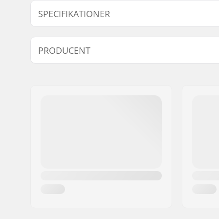
SPECIFIKATIONER
Vægt:
2300g
PRODUCENT
Type:
Roller bag
Aktivitet:
Explorati
Navn:
Db Equipment AS
Adresse:
Mølleparken 2
Post nr:
0459
By:
Oslo
Land:
Norge