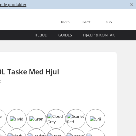
×
nende produkter
Konto
Gemt
Kurv
TILBUD
GUIDES
HJÆLP & KONTAKT
0L Taske Med Hjul
r