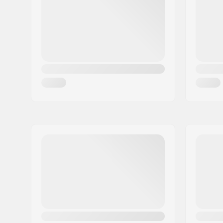
By:
Amsterdam
Land:
Holland