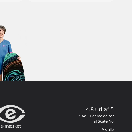
4.8 ud af 5
134951 anmeldelser
af SkatePro
Vis alle