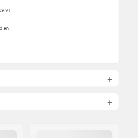
ceret
ed en
All Mountain, Freeride, Freestyle
Standard
Ikke inkluderet
Bambus
Mand, Kvinde, Unisex
25/26