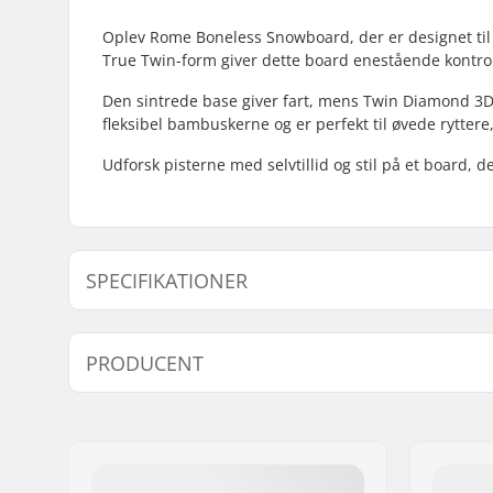
Oplev Rome Boneless Snowboard, der er designet til
True Twin-form giver dette board enestående kontrol o
Den sintrede base giver fart, mens Twin Diamond 3D
fleksibel bambuskerne og er perfekt til øvede ryttere, 
Udforsk pisterne med selvtillid og stil på et board, 
SPECIFIKATIONER
Snowboard Flex:
5
PRODUCENT
Bund:
Sintered
Ekstra Egenskaber:
Twin Dia
Navn:
Low Pressure Studio BV
Bindings system:
Standard 
Adresse:
Johan van Hasseltweg 8c
Form:
True Twin
Post nr:
1022WV
Niveau:
Øvet