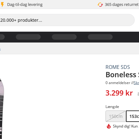
Dag-til-dag levering
365 dages returret
s
ROME SDS
Boneless
0 anmeldelser //
Sk
3.299 kr
Længde
150cm
153
Skynd dig!
Kun 