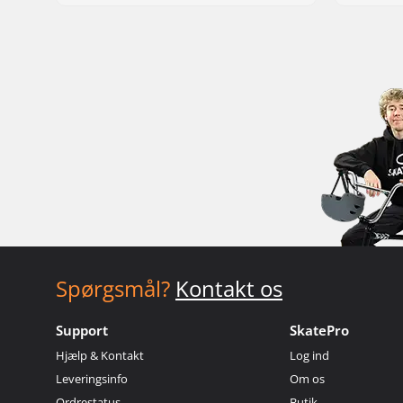
Spørgsmål?
Kontakt os
Support
SkatePro
Hjælp & Kontakt
Log ind
Leveringsinfo
Om os
Ordrestatus
Butik