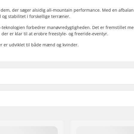
 dem, der søger alsidig all-mountain performance. Med en afbalan
g stabilitet i forskellige terræner.
-teknologien forbedrer manøvredygtigheden. Det er fremstillet m
der er klar til at erobre freestyle- og freeride-eventyr.
der er udviklet til både mænd og kvinder.
Riding Style:
Bredde:
mond 3D
Binding:
(4x4)
Core materiale:
Køn:
Årgang: