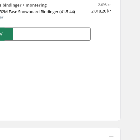
 bindinger + montering
2.698 kr
2.018,20 kr
32M Fase Snowboard Bindinger (41.5-44)
er
V