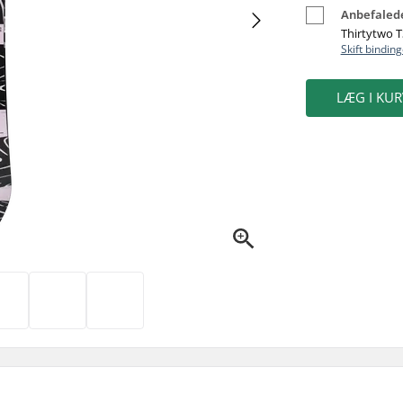
Anbefalede
Thirtytwo T
Skift binding
LÆG I KUR