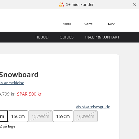
×
5+ mio. kunder
Konto
Gemt
Kurv
TILBUD
GUIDES
HJÆLP & KONTAKT
 Snowboard
riv anmeldelse
3.799 kr
SPAR
500 kr
Vis størrelsesguide
cm
156cm
157Wcm
159cm
160Wcm
2 på lager