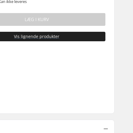
Kan ikke leveres
LÆG I KURV
Vis lignende produkter