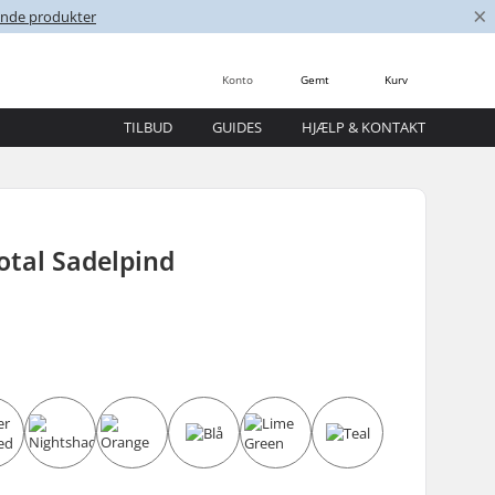
×
nende produkter
Konto
Gemt
Kurv
TILBUD
GUIDES
HJÆLP & KONTAKT
otal Sadelpind