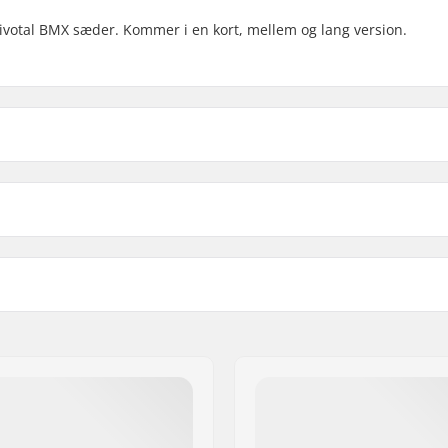
 pivotal BMX sæder. Kommer i en kort, mellem og lang version.
135mm - Silver Polished
ngde
Vægt
135mm - Nightshade
62g
135mm - Orange
62g
Sadelpind diameter:
135mm - Blå
62g
230mm - Silver Polished
62g
230mm - Sort
62g
230mm - Orange
62g
330mm - Sort
62g
330mm - Silver Polished
-