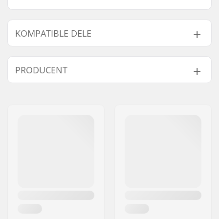
KOMPATIBLE DELE
Find produkter, som er kompatible med Swenor
Finstep Forhjulsbolt:
PRODUCENT
Navn:
Sportimport AS
Kompatibel med
Adresse:
Trøskeholtet 3
Post nr:
1708
By:
Sarpsborg
Land:
Norge