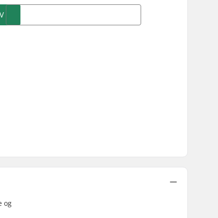
V
e og