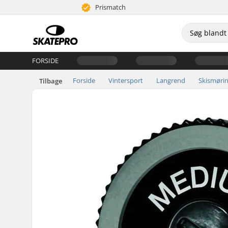
Prismatch
FORSIDE
Forside
Vintersport
Langrend
Skismøri
Tilbage