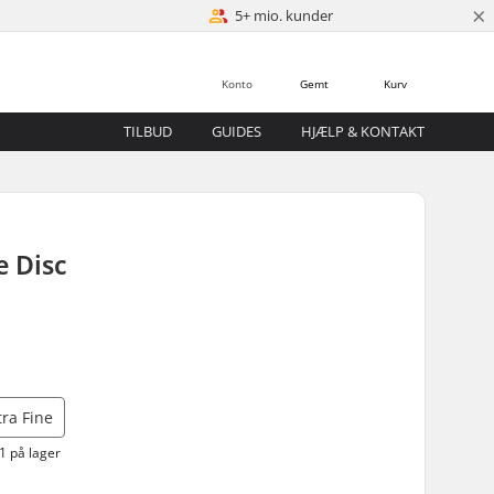
×
5+ mio. kunder
Konto
Gemt
Kurv
TILBUD
GUIDES
HJÆLP & KONTAKT
e Disc
tra Fine
1 på lager