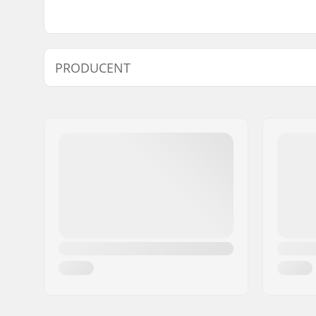
PRODUCENT
Navn:
STM Sport A/S
Adresse:
Industrivej 19
Post nr:
8260
By:
Viby J
Land:
Danmark