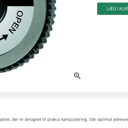
LÆG I KUR
litet, der er designet til præcis kantjustering. Sikr optimal ydeevn