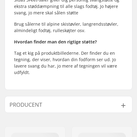
ekstra støddæmpning til alle slags fodtøj. Jo højere
svang, jo mere skal sålen støtte
Brug sålerne til alpine skistøvler, langrendsstøvler,
almindeligt fodtøj, rulleskøjter osv.
Hvordan finder man den rigtige støtte?
Tag et kig på produktbillederne. Der finder du en
tegning, der viser, hvordan din fodform ser ud. Jo
lavere svang du har, jo mere af tegningen vil være
udfyldt.
PRODUCENT
Navn:
Intersurf A/S
Adresse:
Formervej 2
Post nr:
6800