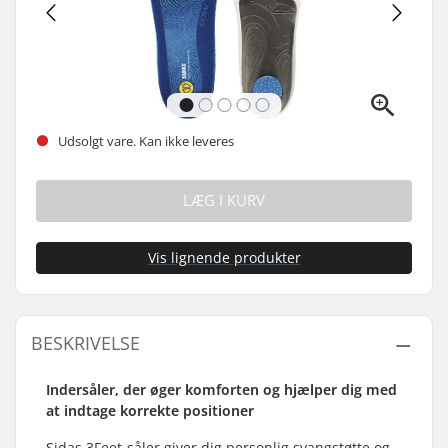
Udsolgt vare. Kan ikke leveres
LÆG I KURV
Vis lignende produkter
BESKRIVELSE
Indersåler, der øger komforten og hjælper dig med
at indtage korrekte positioner
Sidas 3Feet-såler giver dig personlig svangstøtte og