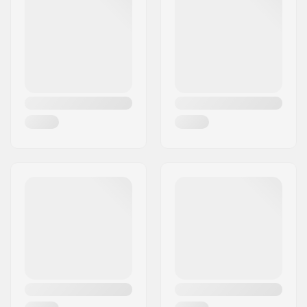
By:
Varde
Land:
Danmark