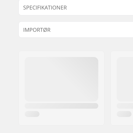
Model
Deck bredde
SPECIFIKATIONER
Akselafstand:
14" (35.6
IMPORTØR
Deck materiale:
Ahorn, 7-
Deck specificationer:
Dobbel kic
Navn:
Centrano ApS
Hjuldiameter:
52mm
Adresse:
Omega 6
Hjul hårdhed:
99A
Post nr:
8382
Hjulmateriale:
PU støbt
By:
Hinnerup
Land:
Danmark