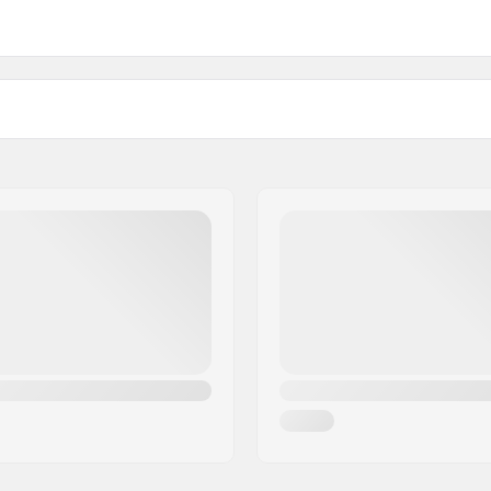
Deck længde
8"
cm)
Kugleleje præcision:
ply
Deck farver:
k-tail
Konkav:
Truck type:
Bushings:
Griptape: