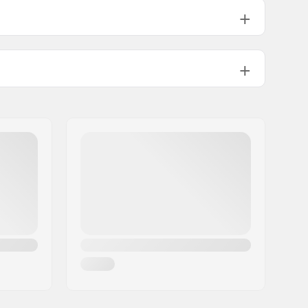
8" (20.3cm)
31.6" (80.3cm)
ABEC-7
Faste farver
Medium
Standard kingpin, Standard hanger
85A
Pre-gripped