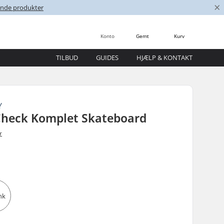
×
nende produkter
Konto
Gemt
Kurv
TILBUD
GUIDES
HJÆLP & KONTAKT
Y
 Check Komplet Skateboard
r