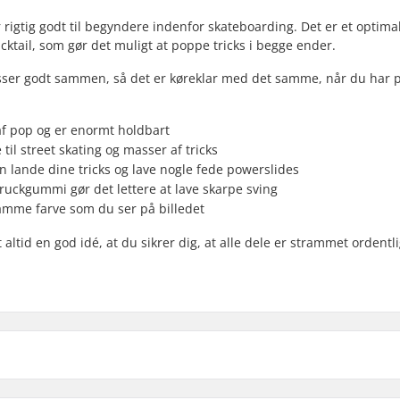
rigtig godt til begyndere indenfor skateboarding. Det er et optima
icktail, som gør det muligt at poppe tricks i begge ender.
sser godt sammen, så det er køreklar med det samme, når du har 
 af pop og er enormt holdbart
il street skating og masser af tricks
 lande dine tricks og lave nogle fede powerslides
truckgummi gør det lettere at lave skarpe sving
samme farve som du ser på billedet
ltid en god idé, at du sikrer dig, at alle dele er strammet ordentl
7.75"