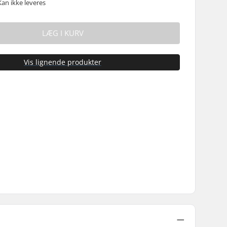
Kan ikke leveres
LÆG I KURV
Vis lignende produkter