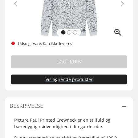
Udsolgt vare. Kan ikke leveres
LÆG I KURV
Vis lignende produkter
BESKRIVELSE
Picture Paul Printed Crewneck er en stilfuld og
bæredygtig nødvendighed i din garderobe.
Denne crewneck-sweatshirt er fremstillet af 100 %