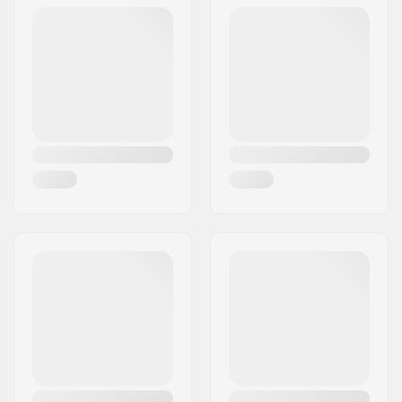
Adresse:
175 RUE GEORGES
CHARPAK
Post nr:
63118
By:
CEBAZAT
Land:
Frankrig