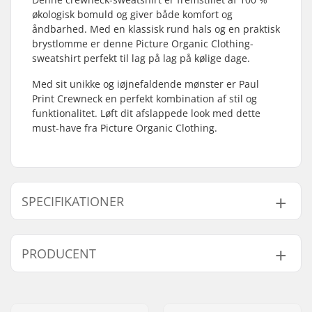
økologisk bomuld og giver både komfort og
åndbarhed. Med en klassisk rund hals og en praktisk
brystlomme er denne Picture Organic Clothing-
sweatshirt perfekt til lag på lag på kølige dage.
Med sit unikke og iøjnefaldende mønster er Paul
Print Crewneck en perfekt kombination af stil og
funktionalitet. Løft dit afslappede look med dette
must-have fra Picture Organic Clothing.
SPECIFIKATIONER
Køn:
Men
PRODUCENT
Krave:
Crew Neck
Design:
Breast Pocket
,
Pattern
Navn:
SAS Picture Organic
Materiale:
100% Cotton
Clothing
Type:
Sweatshirt