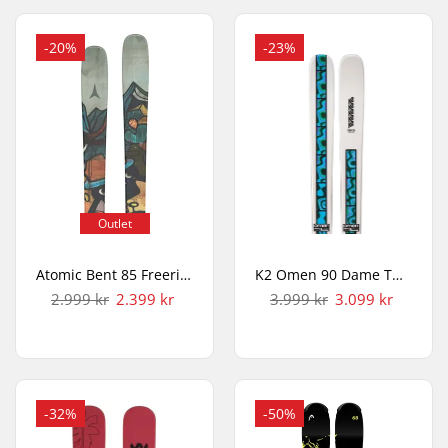
-20%
-23%
Outlet
Atomic Bent 85 Freeride Ski
K2 Omen 90 Dame Twintip Ski
2.999 kr
2.399 kr
3.999 kr
3.099 kr
-32%
-50%