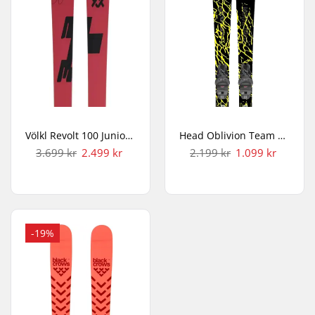
Völkl Revolt 100 Junior Twintip Ski
Head Oblivion Team + JRS 4.5 GW Børneski
3.699 kr
2.499 kr
2.199 kr
1.099 kr
-19%