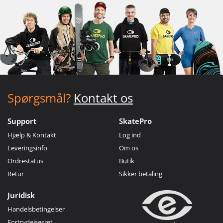
Spørgsmål?
Kontakt os
Support
SkatePro
Hjælp & Kontakt
Log ind
Leveringsinfo
Om os
Ordrestatus
Butik
Retur
Sikker betaling
Juridisk
Handelsbetingelser
Fortrydelsesret