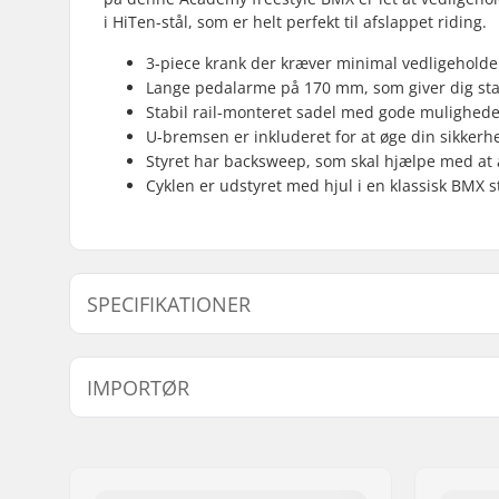
i HiTen-stål, som er helt perfekt til afslappet riding.
3-piece krank der kræver minimal vedligeholdel
Lange pedalarme på 170 mm, som giver dig stabi
Stabil rail-monteret sadel med gode muligheder
U-bremsen er inkluderet for at øge din sikkerh
Styret har backsweep, som skal hjælpe med at
Cyklen er udstyret med hjul i en klassisk BMX s
SPECIFIKATIONER
BMX disciplin:
Freestyle
IMPORTØR
Hjuldiameter:
20"
Stel Top Tube:
19.5" (49.
Navn:
Centrano ApS
Bar design:
Two-piece
Adresse:
Omega 6
Styr højde:
8.5" (21.6