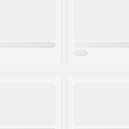
cm)
Gyro kompatibel:
Gyro system inkluderet:
Forseglet lejer
Krank Længde/Type:
 Øvet
Pedalarm design:
Krankboks:
l
Pedal materiale:
d
Antal eger:
BMX Fælg type:
Kæde type:
deret
Samling: