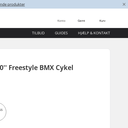
×
nende produkter
Konto
Gemt
Kurv
TILBUD
GUIDES
HJÆLP & KONTAKT
0'' Freestyle BMX Cykel