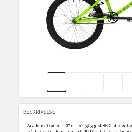
BESKRIVELSE
Academy Trooper 20'' er en rigtig god BMX, der er ber
på denne Academy freestyle BMX er let at vedligeholde