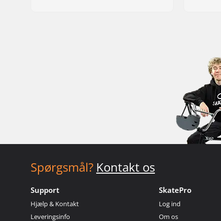
Spørgsmål?
Kontakt os
Support
SkatePro
Hjælp & Kontakt
Log ind
Leveringsinfo
Om os