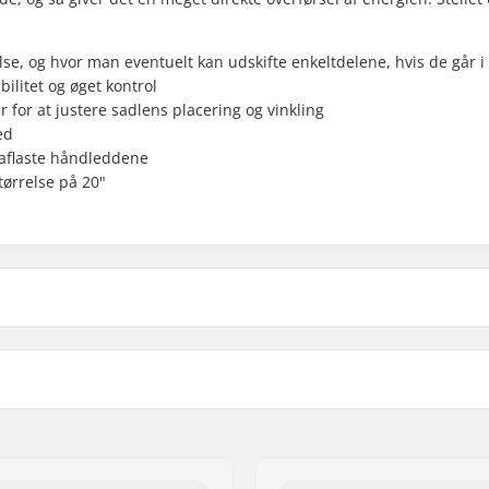
se, og hvor man eventuelt kan udskifte enkeltdelene, hvis de går i 
litet og øget kontrol
 for at justere sadlens placering og vinkling
ed
 aflaste håndleddene
tørrelse på 20"
 BMX
Frempind type/Længde:
Headset-type:
5cm)
Headtube vinkel:
BMX Bremse Included:
cm)
Bremse monteringssæt: