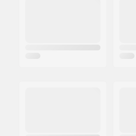
Post nr:
8382
Styr brede:
28" (71.1
By:
Hinnerup
Backsweep:
Ja
Land:
Danmark
Nav:
Kassette, 
Niveau:
Begynder,
Vægt:
11.5kg
Stel materiale:
Hi-ten stå
Sadelklemme:
Integrate
Sæde:
Rail
Dæk bredde:
2.3"
Pegs:
Ikke inklu