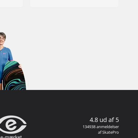
4.8 ud af 5
134938 anmeldelser
af SkatePro