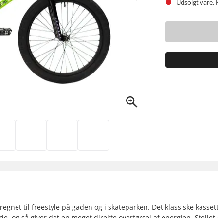
Udsolgt vare. 
egnet til freestyle på gaden og i skateparken. Det klassiske kasset
, og så giver det en meget direkte overførsel af energien. Stellet 