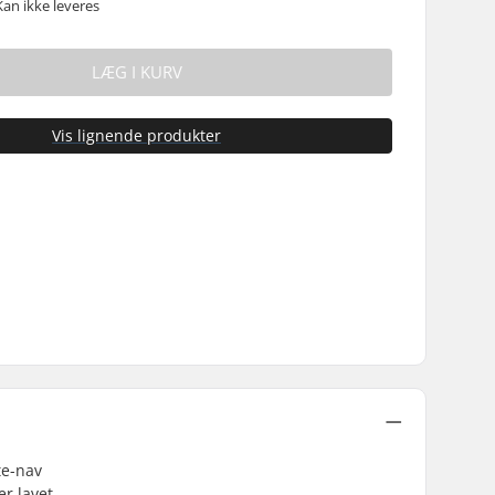
Kan ikke leveres
LÆG I KURV
Vis lignende produkter
te-nav
er lavet