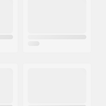
Nej
No
170mm, 3-delt
Oval
19 mm
,
Mid
, Forseglet
Plastik
36
Enkeltbundet fælg
Single speed
Delvis samlet