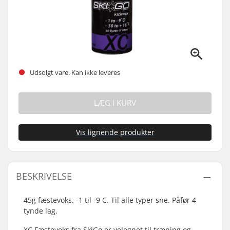
Udsolgt vare. Kan ikke leveres
LÆG I KURV
Vis lignende produkter
BESKRIVELSE
45g fæstevoks. -1 til -9 C. Til alle typer sne. Påfør 4
tynde lag.
XC Fæstevoks fra SkiGo er velegnet til træning og