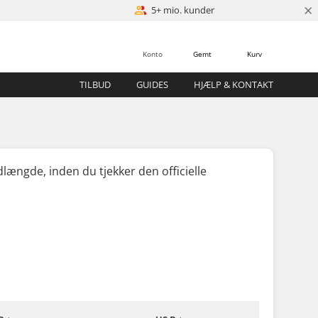
×
5+ mio. kunder
Konto
Gemt
Kurv
TILBUD
GUIDES
HJÆLP & KONTAKT
odlængde,
inden
du tjekker den officielle