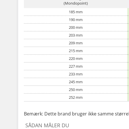
(Mondopoint)
185 mm
190 mm
200 mm
203 mm
209 mm
215 mm
220 mm
227 mm
233 mm
245 mm
250 mm
252 mm
Bemærk: Dette brand bruger ikke samme størrelses
SÅDAN MÅLER DU