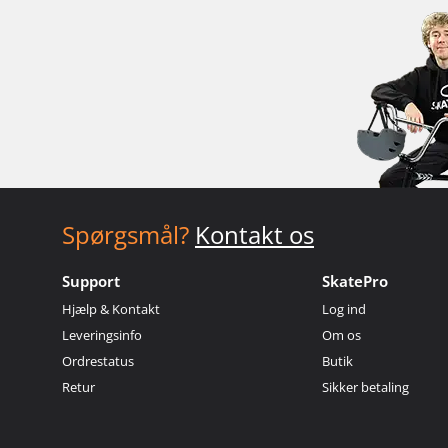
Spørgsmål?
Kontakt os
Support
SkatePro
Hjælp & Kontakt
Log ind
Leveringsinfo
Om os
Ordrestatus
Butik
Retur
Sikker betaling