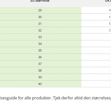
EU størrelse
UK 
29
1
30
1
31
1
32
1
33
34
35
36
37
38
39
40
guide for alle produkter. Tjek derfor altid den størrelsesg