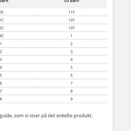
Børn
US Børn
0C
11Y
1C
12Y
2C
13Y
3C
1
1
2
2
3
3
4
4
5
5
6
6
7
7
8
8
9
uide, som vi viser på det enkelte produkt.