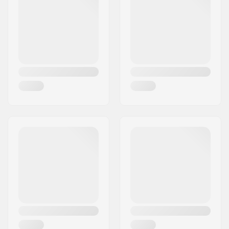
Post nr:
95463
Lukkemekanisme:
Snøre, Powerstrap,
By:
Bindlach
Mikro-justerings
Land:
Tyskland
spænde
Kugleleje præcision:
ABEC-9
Hjul hårdhed:
85A
Hjulbolt:
1 hjulbolt system
Frame-type:
3-hjulet
Hjulbase:
255mm
Maks. hjuldiameter:
125mm
Støvlemateriale:
Plast, Fiber
Inderstøvle materiale:
Memory foam, Nylon
Cuff:
Stabil,
Løkke til at
bære rulleskøjterne i
Montering:
Trinity
Bremse:
Inkluderet (valgfri)
Maks. brugervægt:
100 kg
Anbefalet til:
Fitness skating
,