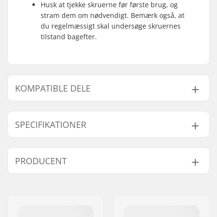
Husk at tjekke skruerne før første brug, og
stram dem om nødvendigt. Bemærk også, at
du regelmæssigt skal undersøge skruernes
tilstand bagefter.
KOMPATIBLE DELE
Find produkter, som er kompatible med Powerslide
Swell Gold 125 Inliners:
SPECIFIKATIONER
Hjuldiameter:
125mm
PRODUCENT
Kompatible dele
Frame-materiale:
Magnesium
Støvle/Skal type:
Helstøbt, Semi-soft
Navn:
Powerslide
Niveau:
Øvet
,
Avanceret
Sportartikelvertriebs GmbH
Inderstøvle detaljer:
Indbygget, Anatomisk
Adresse:
Esbachgraben 1
udformet