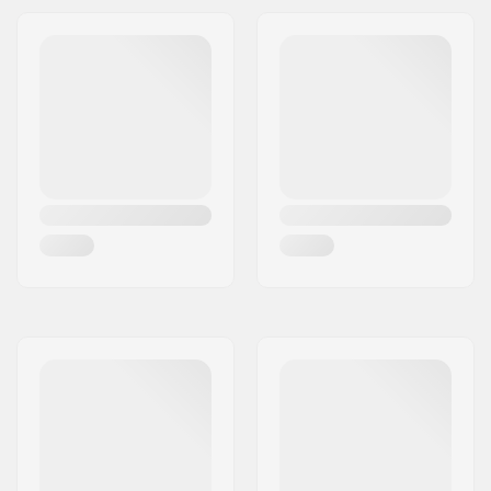
Vertical Strut cut
,
Kevlar reinforcement
,
One pump collar
valve,
Spider Bridle
Årgang:
22