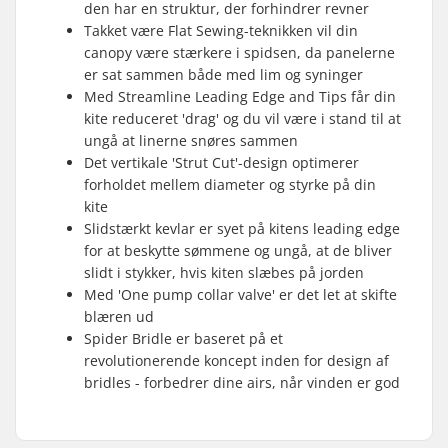
den har en struktur, der forhindrer revner
Takket være Flat Sewing-teknikken vil din
canopy være stærkere i spidsen, da panelerne
er sat sammen både med lim og syninger
Med Streamline Leading Edge and Tips får din
kite reduceret 'drag' og du vil være i stand til at
ungå at linerne snøres sammen
Det vertikale 'Strut Cut'-design optimerer
forholdet mellem diameter og styrke på din
kite
Slidstærkt kevlar er syet på kitens leading edge
for at beskytte sømmene og ungå, at de bliver
slidt i stykker, hvis kiten slæbes på jorden
Med 'One pump collar valve' er det let at skifte
blæren ud
Spider Bridle er baseret på et
revolutionerende koncept inden for design af
bridles - forbedrer dine airs, når vinden er god